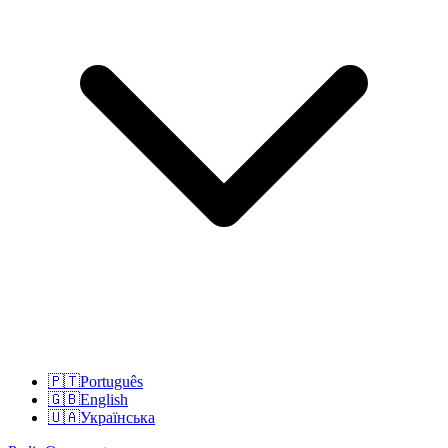
🇵🇹
Português
🇬🇧
English
🇺🇦
Українська