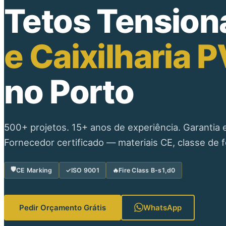
Tetos Tension
e Caixilharia 
no Porto
500+ projetos. 15+ anos de experiência. Garantia e
Fornecedor certificado — materiais CE, classe de 
🛡
CE Marking
✓
ISO 9001
🔥
Fire Class B-s1,d0
Pedir Orçamento Grátis
WhatsApp