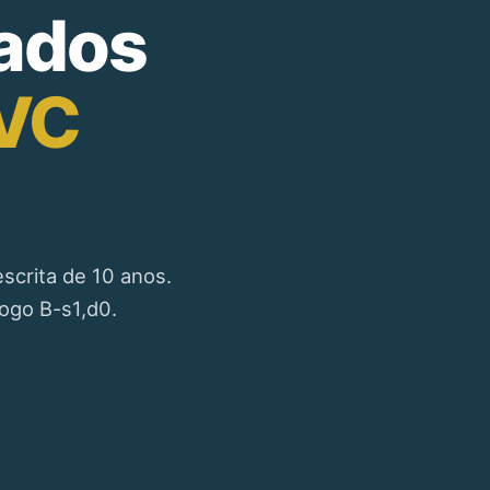
ados
PVC
scrita de 10 anos.
fogo B-s1,d0.