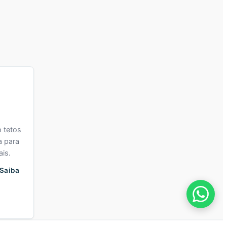
 tetos
a para
ais.
Saiba